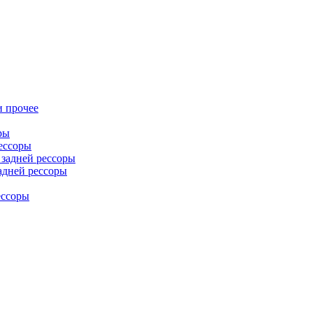
и прочее
ры
ессоры
задней рессоры
адней рессоры
ессоры