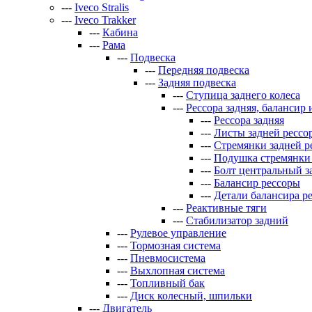
---
Iveco Stralis
---
Iveco Trakker
---
Кабина
---
Рама
---
Подвеска
---
Передняя подвеска
---
Задняя подвеска
---
Ступица заднего колеса
---
Рессора задняя, балансир 
---
Рессора задняя
---
Листы задней рессо
---
Стремянки задней р
---
Подушка стремянки 
---
Болт центральный з
---
Балансир рессоры
---
Детали балансира р
---
Реактивные тяги
---
Стабилизатор задний
---
Рулевое управление
---
Тормозная система
---
Пневмосистема
---
Выхлопная система
---
Топливный бак
---
Диск колесный, шпильки
---
Двигатель