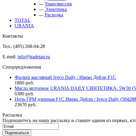
---
Трансмиссия
---
Электрика
---
Расходка
TOTAL
URANIA
Контакты
Тел.: (495)
268-04-28
E-mail:
info@tradetap.ru
Спецпредложения
Фильтр масляный Iveco Daily / Ивеко Дейли F1C
1860 руб.
Масло моторное URANIA DAILY СИНТЕТИКА. 5W30 (5л 
6380 руб.
Цепь ГРМ длинная F1C Ивеко Дейли / Iveco Daily (50428
23670 руб.
Рассылка
Подпишитесь на нашу рассылку и станьте одним из первых, кто 