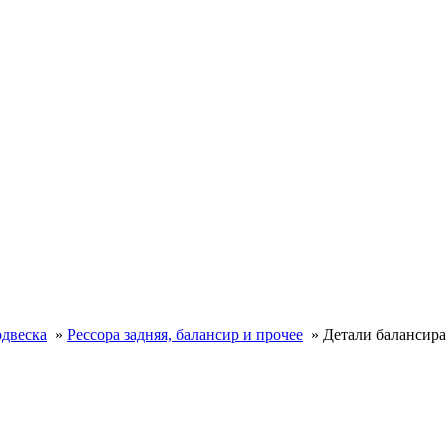
одвеска
»
Рессора задняя, балансир и прочее
»
Детали балансира