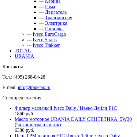
---
Кабина
---
Рама
---
Двигатель
---
Трансмиссия
---
Электрика
---
Расходка
---
Iveco EuroCargo
---
Iveco Stralis
---
Iveco Trakker
TOTAL
URANIA
Контакты
Тел.: (495)
268-04-28
E-mail:
info@tradetap.ru
Спецпредложения
Фильтр масляный Iveco Daily / Ивеко Дейли F1C
1860 руб.
Масло моторное URANIA DAILY СИНТЕТИКА. 5W30
(5л канистра пластик)
6380 руб.
Цепь ГРМ длинная F1C Ивеко Дейли / Iveco Daily