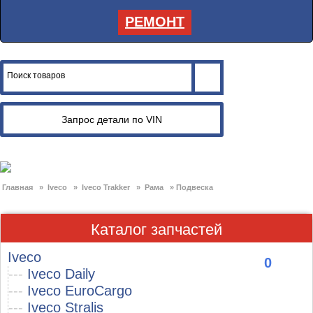
РЕМОНТ
Главная
»
Iveco
»
Iveco Trakker
»
Рама
»
Подвеска
Каталог запчастей
Iveco
0
---
Iveco Daily
---
Iveco EuroCargo
---
Iveco Stralis