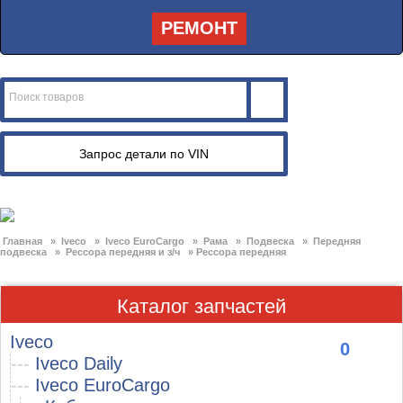
РЕМОНТ
Главная
»
Iveco
»
Iveco EuroCargo
»
Рама
»
Подвеска
»
Передняя
подвеска
»
Рессора передняя и з/ч
»
Рессора передняя
Каталог запчастей
Iveco
0
---
Iveco Daily
---
Iveco EuroCargo