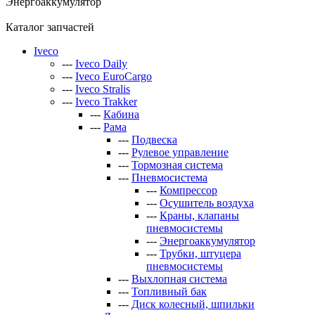
Энергоаккумулятор
Каталог запчастей
Iveco
---
Iveco Daily
---
Iveco EuroCargo
---
Iveco Stralis
---
Iveco Trakker
---
Кабина
---
Рама
---
Подвеска
---
Рулевое управление
---
Тормозная система
---
Пневмосистема
---
Компрессор
---
Осушитель воздуха
---
Краны, клапаны
пневмосистемы
---
Энергоаккумулятор
---
Трубки, штуцера
пневмосистемы
---
Выхлопная система
---
Топливный бак
---
Диск колесный, шпильки