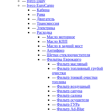
---
Iveco Daily
---
Iveco EuroCargo
---
Кабина
---
Рама
---
Двигатель
---
Трансмиссия
---
Электрика
---
Расходка
---
Масло моторное
---
Масло КПП
---
Масло в задний мост
---
Антифриз
---
Щетки стеклоочистителя
---
Фильтры Еврокарго
---
Фильтр масляный
---
Фильтр топливный грубой
очистки
---
Фильтр тонкой очистки
топлива
---
Фильтр воздушный
---
Фильтр сапуна
---
Фильтр салона
---
Фильтр осушителя
---
Фильтр ГУРа
---
Фильтр Ad-Blue