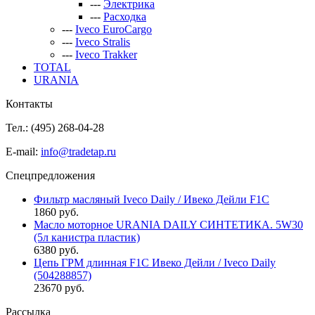
---
Электрика
---
Расходка
---
Iveco EuroCargo
---
Iveco Stralis
---
Iveco Trakker
TOTAL
URANIA
Контакты
Тел.: (495)
268-04-28
E-mail:
info@tradetap.ru
Спецпредложения
Фильтр масляный Iveco Daily / Ивеко Дейли F1C
1860 руб.
Масло моторное URANIA DAILY СИНТЕТИКА. 5W30
(5л канистра пластик)
6380 руб.
Цепь ГРМ длинная F1C Ивеко Дейли / Iveco Daily
(504288857)
23670 руб.
Рассылка