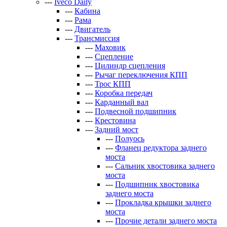
---
Iveco Daily
---
Кабина
---
Рама
---
Двигатель
---
Трансмиссия
---
Маховик
---
Сцепление
---
Цилиндр сцепления
---
Рычаг переключения КПП
---
Трос КПП
---
Коробка передач
---
Карданный вал
---
Подвесной подшипник
---
Крестовина
---
Задний мост
---
Полуось
---
Фланец редуктора заднего
моста
---
Сальник хвостовика заднего
моста
---
Подшипник хвостовика
заднего моста
---
Прокладка крышки заднего
моста
---
Прочие детали заднего моста