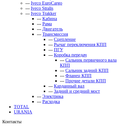
---
Iveco EuroCargo
---
Iveco Stralis
---
Iveco Trakker
---
Кабина
---
Рама
---
Двигатель
---
Трансмиссия
---
Сцепление
---
Рычаг переключения КПП
---
ПГУ
---
Коробка передач
---
Сальник первичного вала
КПП
---
Сальник задний КПП
---
Фланец КПП
---
Прочие детали КПП
---
Карданный вал
---
Задний и средний мост
---
Электрика
---
Расходка
TOTAL
URANIA
Контакты