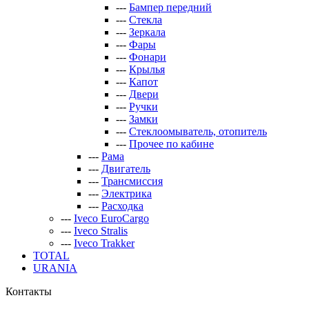
---
Бампер передний
---
Стекла
---
Зеркала
---
Фары
---
Фонари
---
Крылья
---
Капот
---
Двери
---
Ручки
---
Замки
---
Стеклоомыватель, отопитель
---
Прочее по кабине
---
Рама
---
Двигатель
---
Трансмиссия
---
Электрика
---
Расходка
---
Iveco EuroCargo
---
Iveco Stralis
---
Iveco Trakker
TOTAL
URANIA
Контакты