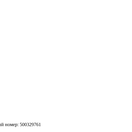
й номер:
500329761