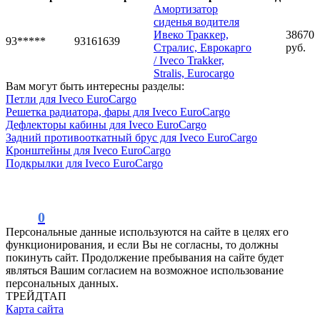
Амортизатор
сиденья водителя
Ивеко Траккер,
38670
93*****
93161639
Стралис, Еврокарго
руб.
/ Iveco Trakker,
Stralis, Eurocargo
Вам могут быть интересны разделы:
Петли для Iveco EuroCargo
Решетка радиатора, фары для Iveco EuroCargo
Дефлекторы кабины для Iveco EuroCargo
Задний противооткатный брус для Iveco EuroCargo
Кронштейны для Iveco EuroCargo
Подкрылки для Iveco EuroCargo
0
Персональные данные используются на сайте в целях его
функционирования, и если Вы не согласны, то должны
покинуть сайт. Продолжение пребывания на сайте будет
являться Вашим согласием на возможное использование
персональных данных.
ТРЕЙДТАП
Карта сайта