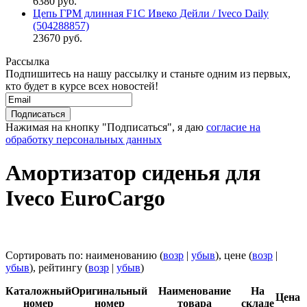
6380 руб.
Цепь ГРМ длинная F1C Ивеко Дейли / Iveco Daily
(504288857)
23670 руб.
Рассылка
Подпишитесь на нашу рассылку и станьте одним из первых,
кто будет в курсе всех новостей!
Нажимая на кнопку "Подписаться", я даю
согласие на
обработку персональных данных
Амортизатор сиденья для
Iveco EuroCargo
Сортировать по: наименованию (
возр
|
убыв
), цене (
возр
|
убыв
), рейтингу (
возр
|
убыв
)
Каталожный
Оригинальный
Наименование
На
Цена
номер
номер
товара
складе