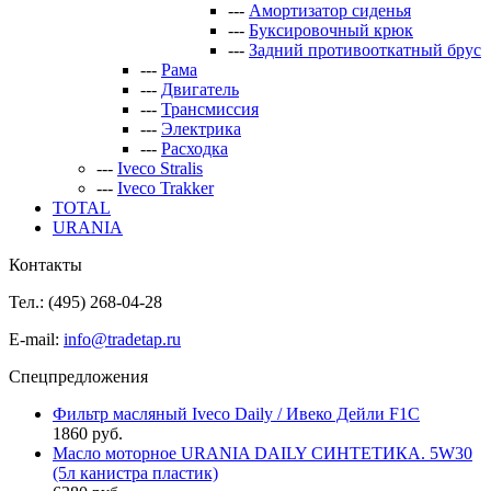
---
Амортизатор сиденья
---
Буксировочный крюк
---
Задний противооткатный брус
---
Рама
---
Двигатель
---
Трансмиссия
---
Электрика
---
Расходка
---
Iveco Stralis
---
Iveco Trakker
TOTAL
URANIA
Контакты
Тел.: (495)
268-04-28
E-mail:
info@tradetap.ru
Спецпредложения
Фильтр масляный Iveco Daily / Ивеко Дейли F1C
1860 руб.
Масло моторное URANIA DAILY СИНТЕТИКА. 5W30
(5л канистра пластик)