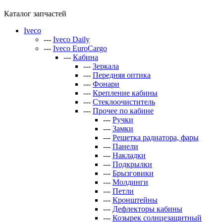
Каталог запчастей
Iveco
---
Iveco Daily
---
Iveco EuroCargo
---
Кабина
---
Зеркала
---
Передняя оптика
---
Фонари
---
Крепление кабины
---
Стеклоочиститель
---
Прочее по кабине
---
Ручки
---
Замки
---
Решетка радиатора, фары
---
Панели
---
Накладки
---
Подкрылки
---
Брызговики
---
Молдинги
---
Петли
---
Кронштейны
---
Дефлекторы кабины
---
Козырек солнцезащитный