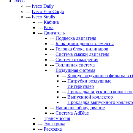
Iveco
---
Iveco Daily
---
Iveco EuroCargo
---
Iveco Stralis
---
Кабина
---
Рама
---
Двигатель
---
Подвеска двигателя
---
Блок цилиндров и элементы
---
Головка блока цилиндров
---
Система смазки двигателя
---
Система охлаждения
---
Топливная система
---
Воздушная система
---
Корпус воздушного фильтра в с
---
Патрубки воздушные
---
Интеркуллер
---
Прокладка впускного коллекто
---
Выпускной коллектор
---
Прокладка выпускного коллект
---
Нависное оборудование
---
Система AdBlue
---
Трансмиссия
---
Электрика
---
Расходка