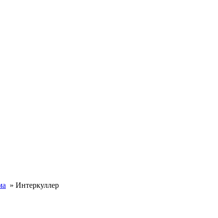
ма
»
Интеркуллер