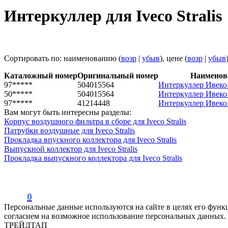
Интеркуллер для Iveco Stralis
Сортировать по: наименованию (
возр
|
убыв
), цене (
возр
|
убыв
Каталожный номер
Оригинальный номер
Наименов
97*****
504015564
Интеркуллер Ивеко С
50*****
504015564
Интеркуллер Ивеко С
97*****
41214448
Интеркуллер Ивеко С
Вам могут быть интересны разделы:
Корпус воздушного фильтра в сборе для Iveco Stralis
Патрубки воздушные для Iveco Stralis
Прокладка впускного коллектора для Iveco Stralis
Выпускной коллектор для Iveco Stralis
Прокладка выпускного коллектора для Iveco Stralis
0
Персональные данные используются на сайте в целях его функ
согласием на возможное использование персональных данных.
ТРЕЙДТАП