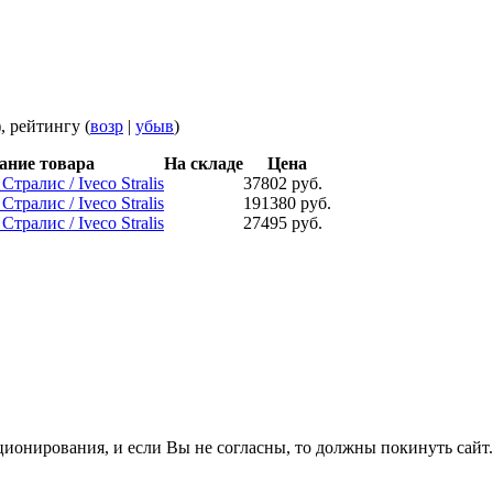
), рейтингу (
возр
|
убыв
)
ание товара
На складе
Цена
тралис / Iveco Stralis
37802 руб.
тралис / Iveco Stralis
191380 руб.
тралис / Iveco Stralis
27495 руб.
ционирования, и если Вы не согласны, то должны покинуть сайт