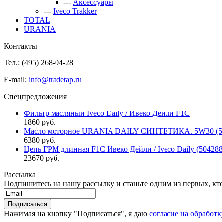
---
Аксессуары
---
Iveco Trakker
TOTAL
URANIA
Контакты
Тел.: (495)
268-04-28
E-mail:
info@tradetap.ru
Спецпредложения
Фильтр масляный Iveco Daily / Ивеко Дейли F1C
1860 руб.
Масло моторное URANIA DAILY СИНТЕТИКА. 5W30 (5л 
6380 руб.
Цепь ГРМ длинная F1C Ивеко Дейли / Iveco Daily (50428
23670 руб.
Рассылка
Подпишитесь на нашу рассылку и станьте одним из первых, кто 
Нажимая на кнопку "Подписаться", я даю
согласие на обработ