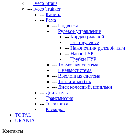
---
Iveco Stralis
---
Iveco Trakker
---
Кабина
---
Рама
---
Подвеска
---
Рулевое управление
---
Кардан рулевой
---
Тяги рулевые
---
Наконечник рулевой тяги
---
Насос ГУР
---
Трубки ГУР
---
Тормозная система
---
Пневмосистема
---
Выхлопная система
---
Топливный бак
---
Диск колесный, шпильки
---
Двигатель
---
Трансмиссия
---
Электрика
---
Расходка
TOTAL
URANIA
Контакты