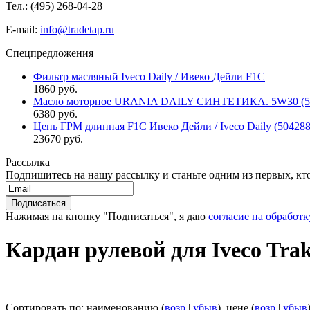
Тел.: (495)
268-04-28
E-mail:
info@tradetap.ru
Спецпредложения
Фильтр масляный Iveco Daily / Ивеко Дейли F1C
1860 руб.
Масло моторное URANIA DAILY СИНТЕТИКА. 5W30 (5л 
6380 руб.
Цепь ГРМ длинная F1C Ивеко Дейли / Iveco Daily (50428
23670 руб.
Рассылка
Подпишитесь на нашу рассылку и станьте одним из первых, кто 
Нажимая на кнопку "Подписаться", я даю
согласие на обработ
Кардан рулевой для Iveco Tra
Сортировать по: наименованию (
возр
|
убыв
), цене (
возр
|
убыв