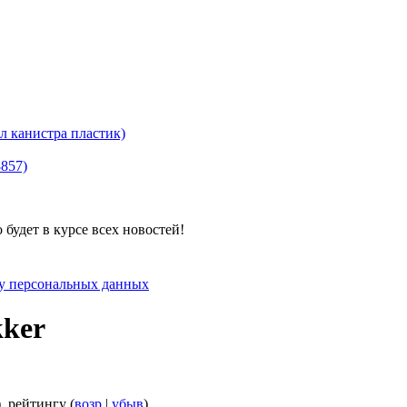
канистра пластик)
8857)
будет в курсе всех новостей!
ку персональных данных
kker
), рейтингу (
возр
|
убыв
)