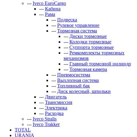
---
Iveco EuroCargo
---
Кабина
---
Рама
---
Подвеска
---
Рулевое управление
---
Тормозная система
---
Диски тормозные
---
Колодки тормозные
---
Суппорта тормозные
---
Ремкомплекты тормозных
механизмов
---
Главный тормозной цилиндр
---
Тормозная камера
---
Пневмосистема
---
Выхлопная система
---
Топливный бак
---
Диск колесный, шпильки
---
Двигатель
---
Трансмиссия
---
Электрика
---
Расходка
---
Iveco Stralis
---
Iveco Trakker
TOTAL
URANIA