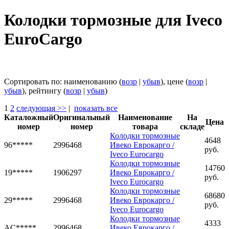
Колодки тормозные для Iveco
EuroCargo
Сортировать по: наименованию (
возр
|
убыв
), цене (
возр
|
убыв
), рейтингу (
возр
|
убыв
)
1
2
следующая >>
|
показать все
Каталожный
Оригинальный
Наименование
На
Цена
номер
номер
товара
складе
Колодки тормозные
4648
96*****
2996468
Ивеко Еврокарго /
руб.
Iveco Eurocargo
Колодки тормозные
14760
19*****
1906297
Ивеко Еврокарго /
руб.
Iveco Eurocargo
Колодки тормозные
68680
29*****
2996468
Ивеко Еврокарго /
руб.
Iveco Eurocargo
Колодки тормозные
4333
AC*****
2996468
Ивеко Еврокарго /