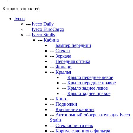
Каталог запчастей
Iveco
---
Iveco Daily
---
Iveco EuroCargo
---
Iveco Stralis
---
Кабина
---
Бампер передний
---
Стекла
---
Зеркала
---
Передняя оптика
---
Фонари
---
Крылья
---
Крыло переднее левое
---
Крыло переднее правое
---
Крыло заднее левое
---
Крыло заднее правое
---
Капот
---
Подножки
---
Крепление кабины
---
Автономный обогреватель для Iveco
Stralis
---
Стеклоочиститель
---
Корпус салонного фильтра