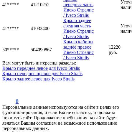
Уточ
41*****
41210252
передняя часть
нали
Ивеко Стралис
/ Iveco Stralis
Крыло заднее
средняя часть
Уточ
41*****
41032400
Ивеко Стралис
нали
/ Iveco Stralis
Крыло кабины
заднее правое
12220
50*****
504090867
Ивеко Стралис
руб.
/ Iveco Stralis
Вам могут быть интересны разделы:
Крыло переднее левое для Iveco Stralis
Крыло переднее правое для Iveco Stralis
Крыло заднее левое для Iveco Stralis
0
Персональные данные используются на сайте в целях его
функционирования, и если Вы не согласны, то должны
покинуть сайт. Продолжение пребывания на сайте будет
являться Вашим согласием на возможное использование
персональных данных.