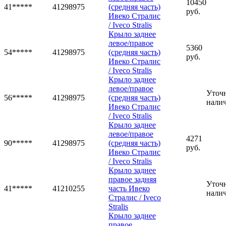
10450
41*****
41298975
(средняя часть)
руб.
Ивеко Стралис
/ Iveco Stralis
Крыло заднее
левое/правое
5360
54*****
41298975
(средняя часть)
руб.
Ивеко Стралис
/ Iveco Stralis
Крыло заднее
левое/правое
Уточ
56*****
41298975
(средняя часть)
нали
Ивеко Стралис
/ Iveco Stralis
Крыло заднее
левое/правое
4271
90*****
41298975
(средняя часть)
руб.
Ивеко Стралис
/ Iveco Stralis
Крыло заднее
правое задняя
Уточ
41*****
41210255
часть Ивеко
нали
Стралис / Iveco
Stralis
Крыло заднее
правое