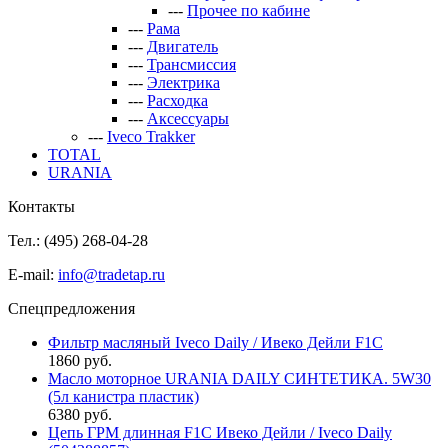
---
Прочее по кабине
---
Рама
---
Двигатель
---
Трансмиссия
---
Электрика
---
Расходка
---
Аксессуары
---
Iveco Trakker
TOTAL
URANIA
Контакты
Тел.: (495)
268-04-28
E-mail:
info@tradetap.ru
Спецпредложения
Фильтр масляный Iveco Daily / Ивеко Дейли F1C
1860 руб.
Масло моторное URANIA DAILY СИНТЕТИКА. 5W30
(5л канистра пластик)
6380 руб.
Цепь ГРМ длинная F1C Ивеко Дейли / Iveco Daily