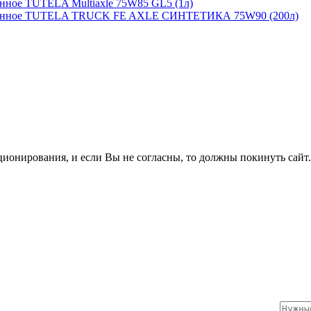
нное TUTELA Multiaxle 75W85 GL5 (1л)
ионное TUTELA TRUCK FE AXLE СИНТЕТИКА 75W90 (200л)
ционирования, и если Вы не согласны, то должны покинуть сайт