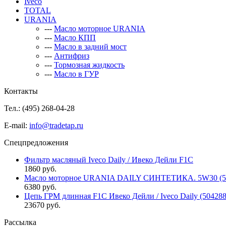
Iveco
TOTAL
URANIA
---
Масло моторное URANIA
---
Масло КПП
---
Масло в задний мост
---
Антифриз
---
Тормозная жидкость
---
Масло в ГУР
Контакты
Тел.: (495)
268-04-28
E-mail:
info@tradetap.ru
Спецпредложения
Фильтр масляный Iveco Daily / Ивеко Дейли F1C
1860 руб.
Масло моторное URANIA DAILY СИНТЕТИКА. 5W30 (5л 
6380 руб.
Цепь ГРМ длинная F1C Ивеко Дейли / Iveco Daily (50428
23670 руб.
Рассылка