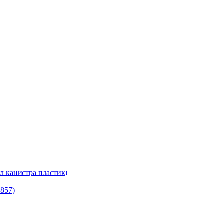
канистра пластик)
8857)