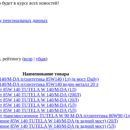
будет в курсе всех новостей!
ку персональных данных
), рейтингу (
возр
|
убыв
)
Наименование товара
0/M-DA п/синтетика 85W140 (1л) (в мост Daily)
0/M-DA п/синтетика 85W140 ведро металл 20 л
ст 85W 140 TUTELA W 140/M-DA (1Л)
ст 85W 140 TUTELA W 140/M-DA (200Л)
ст 85W 140 TUTELA W 140/M-DA (20Л)
ст 85W 140 TUTELA W 140/M-DA (5Л)
ст 85W 140 TUTELA W 140/M-DA (5Л)
ст трансмиссионное TUTELA W 90 M-DA п/синтетика 80W90 (1л
нное 85W 140 TUTELA W 140/M-DA (в задний мост) (20Л)
нное 85W 140 TUTELA W 140/M-DA (в задний мост) (5Л)