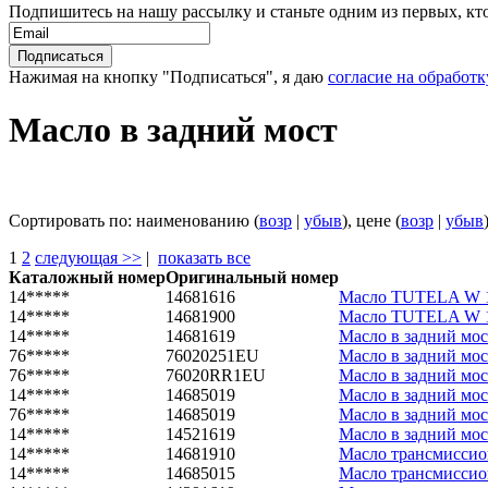
Подпишитесь на нашу рассылку и станьте одним из первых, кто 
Нажимая на кнопку "Подписаться", я даю
согласие на обработ
Масло в задний мост
Сортировать по: наименованию (
возр
|
убыв
), цене (
возр
|
убыв
1
2
следующая >>
|
показать все
Каталожный номер
Оригинальный номер
14*****
14681616
Масло TUTELA W 14
14*****
14681900
Масло TUTELA W 14
14*****
14681619
Масло в задний мо
76*****
76020251EU
Масло в задний мо
76*****
76020RR1EU
Масло в задний мо
14*****
14685019
Масло в задний мо
76*****
14685019
Масло в задний мо
14*****
14521619
Масло в задний мо
14*****
14681910
Масло трансмиссио
14*****
14685015
Масло трансмиссио