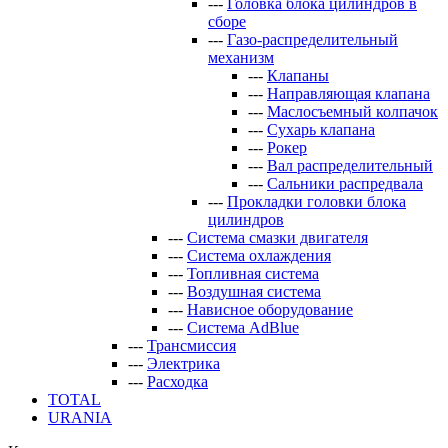
---
Головка блока цилиндров в
сборе
---
Газо-распределительный
механизм
---
Клапаны
---
Направляющая клапана
---
Маслосъемный колпачок
---
Сухарь клапана
---
Рокер
---
Вал распределительный
---
Сальники распредвала
---
Прокладки головки блока
цилиндров
---
Система смазки двигателя
---
Система охлаждения
---
Топливная система
---
Воздушная система
---
Нависное оборудование
---
Система AdBlue
---
Трансмиссия
---
Электрика
---
Расходка
TOTAL
URANIA