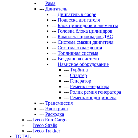
---
Рама
---
Двигатель
---
Двигатель в сборе
---
Подвеска двигателя
---
Блок цилиндров и элементы
---
Головка блока цилиндров
---
Комплект прокладок ДВС
---
Система смазки двигателя
---
Система охлаждения
---
Топливная система
---
Воздушная система
---
Нависное оборудование
---
Турбина
---
Стартер
---
Генератор
---
Ремень генератора
---
Ролик ремня генератора
---
Ремень кондиционера
---
Трансмиссия
---
Электрика
---
Расходка
---
Iveco EuroCargo
---
Iveco Stralis
---
Iveco Trakker
TOTAL