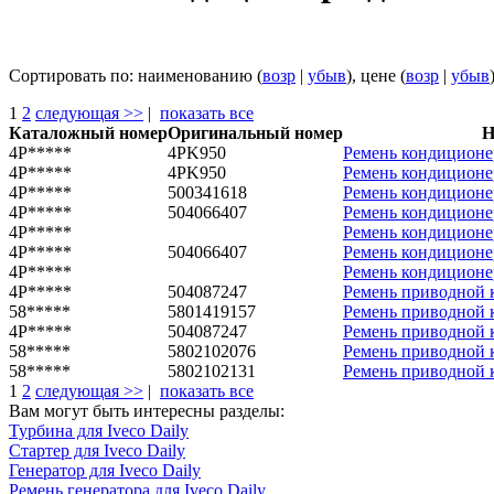
Сортировать по: наименованию (
возр
|
убыв
), цене (
возр
|
убыв
1
2
следующая >>
|
показать все
Каталожный номер
Оригинальный номер
Н
4P*****
4PK950
Ремень кондиционе
4P*****
4PK950
Ремень кондиционе
4P*****
500341618
Ремень кондиционер
4P*****
504066407
Ремень кондиционер
4P*****
Ремень кондиционер
4P*****
504066407
Ремень кондиционер
4P*****
Ремень кондиционер
4P*****
504087247
Ремень приводной к
58*****
5801419157
Ремень приводной к
4P*****
504087247
Ремень приводной к
58*****
5802102076
Ремень приводной к
58*****
5802102131
Ремень приводной к
1
2
следующая >>
|
показать все
Вам могут быть интересны разделы:
Турбина для Iveco Daily
Стартер для Iveco Daily
Генератор для Iveco Daily
Ремень генератора для Iveco Daily