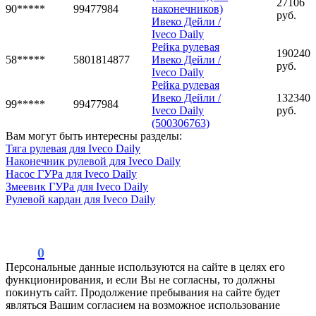
27106
90*****
99477984
наконечников)
руб.
Ивеко Дейли /
Iveco Daily
Рейка рулевая
190240
58*****
5801814877
Ивеко Дейли /
руб.
Iveco Daily
Рейка рулевая
Ивеко Дейли /
132340
99*****
99477984
Iveco Daily
руб.
(500306763)
Вам могут быть интересны разделы:
Тяга рулевая для Iveco Daily
Наконечник рулевой для Iveco Daily
Насос ГУРа для Iveco Daily
Змеевик ГУРа для Iveco Daily
Рулевой кардан для Iveco Daily
0
Персональные данные используются на сайте в целях его
функционирования, и если Вы не согласны, то должны
покинуть сайт. Продолжение пребывания на сайте будет
являться Вашим согласием на возможное использование