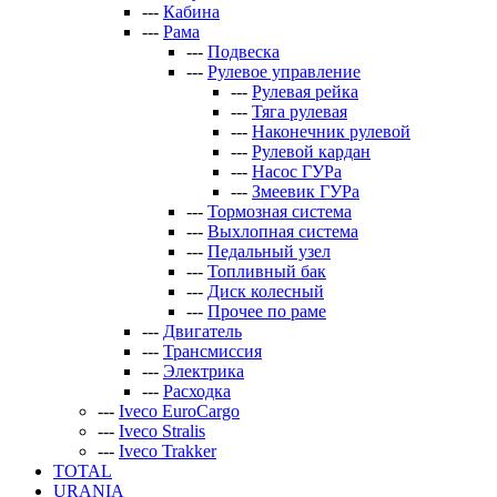
---
Кабина
---
Рама
---
Подвеска
---
Рулевое управление
---
Рулевая рейка
---
Тяга рулевая
---
Наконечник рулевой
---
Рулевой кардан
---
Насос ГУРа
---
Змеевик ГУРа
---
Тормозная система
---
Выхлопная система
---
Педальный узел
---
Топливный бак
---
Диск колесный
---
Прочее по раме
---
Двигатель
---
Трансмиссия
---
Электрика
---
Расходка
---
Iveco EuroCargo
---
Iveco Stralis
---
Iveco Trakker
TOTAL
URANIA