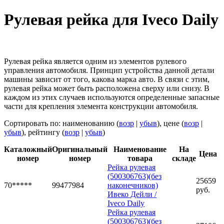
Рулевая рейка для Iveco Daily
Рулевая рейка является одним из элементов рулевого
управления автомобиля. Принцип устройства данной детали
машины зависит от того, какова марка авто. В связи с этим,
рулевая рейка может быть расположена сверху или снизу. В
каждом из этих случаев используются определенные запасные
части для крепления элемента конструкции автомобиля.
Сортировать по: наименованию (
возр
|
убыв
), цене (
возр
|
убыв
), рейтингу (
возр
|
убыв
)
Каталожный
Оригинальный
Наименование
На
Цена
номер
номер
товара
складе
Рейка рулевая
(500306763)(без
25659
70*****
99477984
наконечников)
руб.
Ивеко Дейли /
Iveco Daily
Рейка рулевая
(500306763)(без