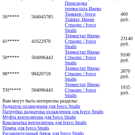
Прокладка
термостата Ивеко
Траккер / Iveco
460
50*****
504045785
Trakker, Ивеко
руб.
Стралис / Iveco
Stralis
Термостат Ивеко
23140
41*****
41022970
Стралис / Iveco
руб.
Stralis
Термостат Ивеко
9100
50*****
504096443
Стралис / Iveco
руб.
Stralis
Термостат Ивеко
2870
98*****
98420718
Стралис / Iveco
руб.
Stralis
Термостат Ивеко
1935
TH*****
504096443
Стралис / Iveco
руб.
Stralis
Вам могут быть интересны разделы:
Радиатор охлаждения для Iveco Stralis
Патрубки радиатора охлаждения для Iveco Stralis
Муфта вентилятора для Iveco Stralis
Крыльчатка вентилятора для Iveco Stralis
Помпа для Iveco Stralis
Расширительный бачок для Iveco Stralis