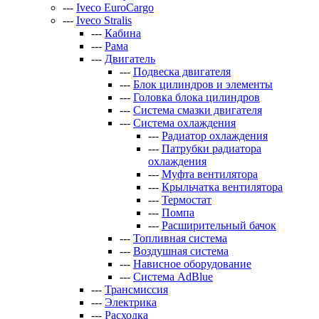
---
Iveco EuroCargo
---
Iveco Stralis
---
Кабина
---
Рама
---
Двигатель
---
Подвеска двигателя
---
Блок цилиндров и элементы
---
Головка блока цилиндров
---
Система смазки двигателя
---
Система охлаждения
---
Радиатор охлаждения
---
Патрубки радиатора
охлаждения
---
Муфта вентилятора
---
Крыльчатка вентилятора
---
Термостат
---
Помпа
---
Расширительный бачок
---
Топливная система
---
Воздушная система
---
Нависное оборудование
---
Система AdBlue
---
Трансмиссия
---
Электрика
---
Расходка