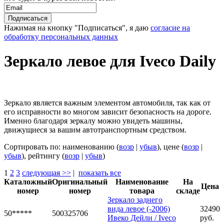
Нажимая на кнопку "Подписаться", я даю
согласие на
обработку персональных данных
Зеркало левое для Iveco Daily
Зеркало является важным элементом автомобиля, так как от
его исправности во многом зависит безопасность на дороге.
Именно благодаря зеркалу можно увидеть машины,
движущиеся за вашим автотранспортным средством.
Сортировать по: наименованию (
возр
|
убыв
), цене (
возр
|
убыв
), рейтингу (
возр
|
убыв
)
1
2
3
следующая >>
|
показать все
Каталожный
Оригинальный
Наименование
На
Цена
номер
номер
товара
складе
Зеркало заднего
вида левое (-2006)
32490
50*****
500325706
Ивеко Дейли / Iveco
руб.