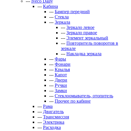
---
Iveco Daily
---
Кабина
---
Бампер передний
---
Стекла
---
Зеркала
---
Зеркало левое
---
Зеркало правое
---
Элемент зеркальный
---
Повторитель поворотов в
зеркале
---
Накладка зеркала
---
Фары
---
Фонари
---
Крылья
---
Капот
---
Двери
---
Ручки
---
Замки
---
Стеклоомыватель, отопитель
---
Прочее по кабине
---
Рама
---
Двигатель
---
Трансмиссия
---
Электрика
---
Расходка