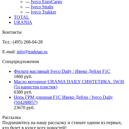
---
Iveco EuroCargo
---
Iveco Stralis
---
Iveco Trakker
TOTAL
URANIA
Контакты
Тел.: (495)
268-04-28
E-mail:
info@tradetap.ru
Спецпредложения
Фильтр масляный Iveco Daily / Ивеко Дейли F1C
1860 руб.
Масло моторное URANIA DAILY СИНТЕТИКА. 5W30
(5л канистра пластик)
6380 руб.
Цепь ГРМ длинная F1C Ивеко Дейли / Iveco Daily
(504288857)
23670 руб.
Рассылка
Подпишитесь на нашу рассылку и станьте одним из первых,
кто будет в курсе всех новостей!