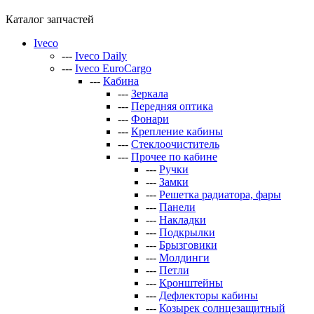
Каталог запчастей
Iveco
---
Iveco Daily
---
Iveco EuroCargo
---
Кабина
---
Зеркала
---
Передняя оптика
---
Фонари
---
Крепление кабины
---
Стеклоочиститель
---
Прочее по кабине
---
Ручки
---
Замки
---
Решетка радиатора, фары
---
Панели
---
Накладки
---
Подкрылки
---
Брызговики
---
Молдинги
---
Петли
---
Кронштейны
---
Дефлекторы кабины
---
Козырек солнцезащитный