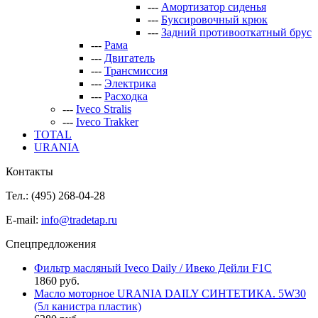
---
Амортизатор сиденья
---
Буксировочный крюк
---
Задний противооткатный брус
---
Рама
---
Двигатель
---
Трансмиссия
---
Электрика
---
Расходка
---
Iveco Stralis
---
Iveco Trakker
TOTAL
URANIA
Контакты
Тел.: (495)
268-04-28
E-mail:
info@tradetap.ru
Спецпредложения
Фильтр масляный Iveco Daily / Ивеко Дейли F1C
1860 руб.
Масло моторное URANIA DAILY СИНТЕТИКА. 5W30
(5л канистра пластик)