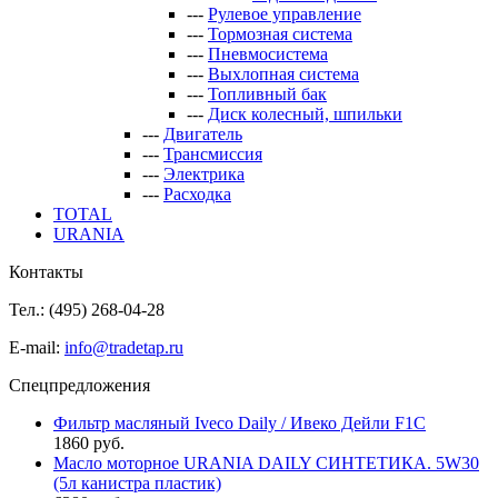
---
Рулевое управление
---
Тормозная система
---
Пневмосистема
---
Выхлопная система
---
Топливный бак
---
Диск колесный, шпильки
---
Двигатель
---
Трансмиссия
---
Электрика
---
Расходка
TOTAL
URANIA
Контакты
Тел.: (495)
268-04-28
E-mail:
info@tradetap.ru
Спецпредложения
Фильтр масляный Iveco Daily / Ивеко Дейли F1C
1860 руб.
Масло моторное URANIA DAILY СИНТЕТИКА. 5W30
(5л канистра пластик)