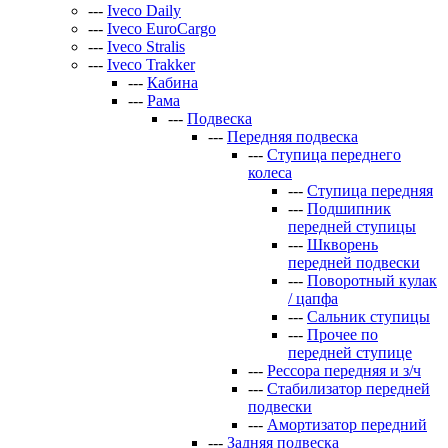
---
Iveco Daily
---
Iveco EuroCargo
---
Iveco Stralis
---
Iveco Trakker
---
Кабина
---
Рама
---
Подвеска
---
Передняя подвеска
---
Ступица переднего
колеса
---
Ступица передняя
---
Подшипник
передней ступицы
---
Шкворень
передней подвески
---
Поворотный кулак
/ цапфа
---
Сальник ступицы
---
Прочее по
передней ступице
---
Рессора передняя и з/ч
---
Стабилизатор передней
подвески
---
Амортизатор передний
---
Задняя подвеска