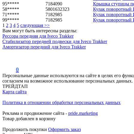
95*****
7184090
Крышка ступицы пере
58*****
5801632323
Кулак поворотный И
71*****
7182985
Кулак поворотный Ив
99*****
7182985
Кулак поворотный Ив
1
2
3
4
5
следующая >>
Вам могут быть интересны разделы:
Рессора передняя для Iveco Trakker
Стабилизатор передней подвески для Iveco Trakker
Амортизатор передний для Iveco Trakker
0
Персональные данные используются на сайте в целях его функ
согласием на возможное использование персональных данных.
ТРЕЙДТАП
Карта сайта
Политика в отношении обработки персональных данных
Реклама и продвижение сайта -
pride.marketing
Товар добавлен в корзину
Продолжить покупки
Оформить заказ