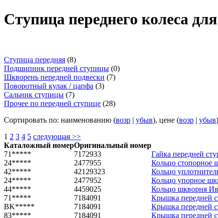
Ступица переднего колеса для
Ступица передняя
(8)
Подшипник передней ступицы
(0)
Шкворень передней подвески
(7)
Поворотный кулак / цапфа
(3)
Сальник ступицы
(7)
Прочее по передней ступице
(28)
Сортировать по: наименованию (
возр
|
убыв
), цене (
возр
|
убыв
1
2
3
4
5
следующая >>
Каталожный номер
Оригинальный номер
71*****
7172933
Гайка передней сту
24*****
2477955
Кольцо стопорное ш
42*****
42129323
Кольцо уплотнитель
24*****
2477952
Кольцо упорное шкв
44*****
4459025
Кольцо шкворня Иве
71*****
7184091
Крышка передней ст
BK*****
7184091
Крышка передней ст
83*****
7184091
Крышка передней ст