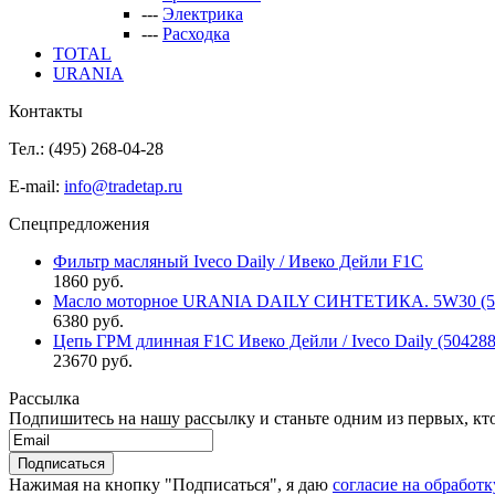
---
Электрика
---
Расходка
TOTAL
URANIA
Контакты
Тел.: (495)
268-04-28
E-mail:
info@tradetap.ru
Спецпредложения
Фильтр масляный Iveco Daily / Ивеко Дейли F1C
1860 руб.
Масло моторное URANIA DAILY СИНТЕТИКА. 5W30 (5л 
6380 руб.
Цепь ГРМ длинная F1C Ивеко Дейли / Iveco Daily (50428
23670 руб.
Рассылка
Подпишитесь на нашу рассылку и станьте одним из первых, кто 
Нажимая на кнопку "Подписаться", я даю
согласие на обработ