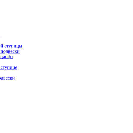
а
ей ступицы
 подвески
 цапфа
 ступице
одвески