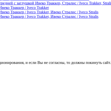
дней с заглушкой Ивеко Траккер, Стралис / Iveco Trakker, Strali
веко Траккер / Iveco Trakker
еко Траккер / Iveco Trakker, Ивеко Стралис / Iveco Stralis
еко Траккер / Iveco Trakker, Ивеко Стралис / Iveco Stralis
ционирования, и если Вы не согласны, то должны покинуть сайт