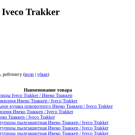
 Iveco Trakker
), рейтингу (
возр
|
убыв
)
Наименование товара
пицы Iveco Trakker / Ивеко Траккер
кворня Ивеко Траккер / Iveco Trakker
ное кулака поворотного Ивеко Траккер / Iveco Trakker
орня Ивеко Траккер / Iveco Trakker
ко Траккер / Iveco Trakker
упицы пылезащитная Ивеко Траккер / Iveco Trakker
упицы пылезащитная Ивеко Траккер / Iveco Trakker
упицы пылезащитная Ивеко Траккер / Iveco Trakker