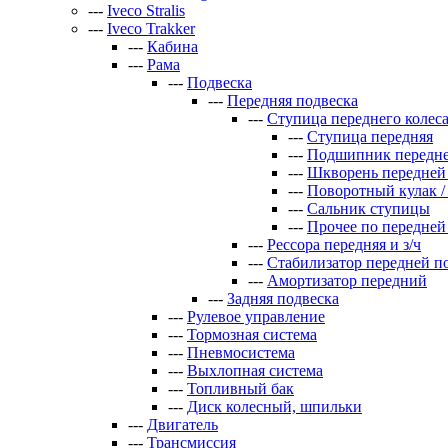
---
Iveco Stralis
---
Iveco Trakker
---
Кабина
---
Рама
---
Подвеска
---
Передняя подвеска
---
Ступица переднего колес
---
Ступица передняя
---
Подшипник передн
---
Шкворень передней
---
Поворотный кулак /
---
Сальник ступицы
---
Прочее по передней
---
Рессора передняя и з/ч
---
Стабилизатор передней п
---
Амортизатор передний
---
Задняя подвеска
---
Рулевое управление
---
Тормозная система
---
Пневмосистема
---
Выхлопная система
---
Топливный бак
---
Диск колесный, шпильки
---
Двигатель
---
Трансмиссия