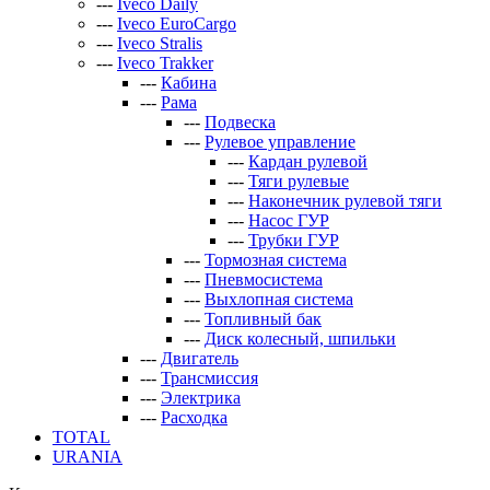
---
Iveco Daily
---
Iveco EuroCargo
---
Iveco Stralis
---
Iveco Trakker
---
Кабина
---
Рама
---
Подвеска
---
Рулевое управление
---
Кардан рулевой
---
Тяги рулевые
---
Наконечник рулевой тяги
---
Насос ГУР
---
Трубки ГУР
---
Тормозная система
---
Пневмосистема
---
Выхлопная система
---
Топливный бак
---
Диск колесный, шпильки
---
Двигатель
---
Трансмиссия
---
Электрика
---
Расходка
TOTAL
URANIA