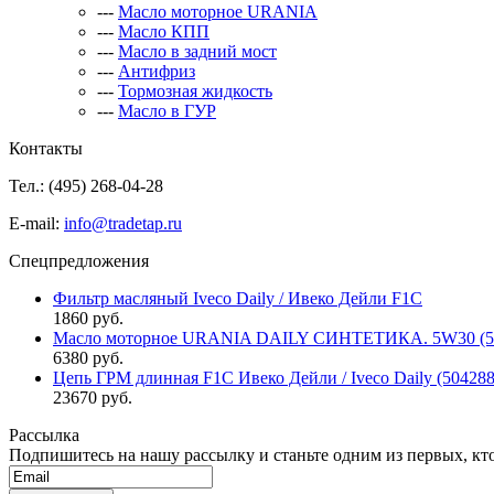
---
Масло моторное URANIA
---
Масло КПП
---
Масло в задний мост
---
Антифриз
---
Тормозная жидкость
---
Масло в ГУР
Контакты
Тел.: (495)
268-04-28
E-mail:
info@tradetap.ru
Спецпредложения
Фильтр масляный Iveco Daily / Ивеко Дейли F1C
1860 руб.
Масло моторное URANIA DAILY СИНТЕТИКА. 5W30 (5л 
6380 руб.
Цепь ГРМ длинная F1C Ивеко Дейли / Iveco Daily (50428
23670 руб.
Рассылка
Подпишитесь на нашу рассылку и станьте одним из первых, кто 