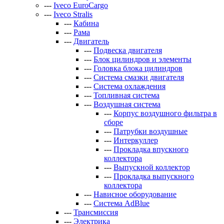
---
Iveco EuroCargo
---
Iveco Stralis
---
Кабина
---
Рама
---
Двигатель
---
Подвеска двигателя
---
Блок цилиндров и элементы
---
Головка блока цилиндров
---
Система смазки двигателя
---
Система охлаждения
---
Топливная система
---
Воздушная система
---
Корпус воздушного фильтра в
сборе
---
Патрубки воздушные
---
Интеркуллер
---
Прокладка впускного
коллектора
---
Выпускной коллектор
---
Прокладка выпускного
коллектора
---
Нависное оборудование
---
Система AdBlue
---
Трансмиссия
---
Электрика