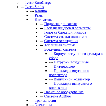
---
Iveco EuroCargo
---
Iveco Stralis
---
Кабина
---
Рама
---
Двигатель
---
Подвеска двигателя
---
Блок цилиндров и элементы
---
Головка блока цилиндров
---
Система смазки двигателя
---
Система охлаждения
---
Топливная система
---
Воздушная система
---
Корпус воздушного фильтра в
сборе
---
Патрубки воздушные
---
Интеркуллер
---
Прокладка впускного
коллектора
---
Выпускной коллектор
---
Прокладка выпускного
коллектора
---
Нависное оборудование
---
Система AdBlue
---
Трансмиссия
---
Электрика