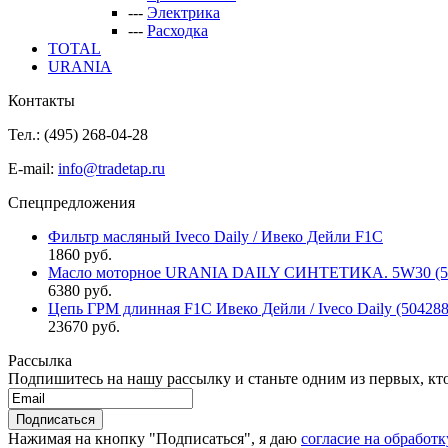
---
Электрика
---
Расходка
TOTAL
URANIA
Контакты
Тел.: (495)
268-04-28
E-mail:
info@tradetap.ru
Спецпредложения
Фильтр масляный Iveco Daily / Ивеко Дейли F1C
1860 руб.
Масло моторное URANIA DAILY СИНТЕТИКА. 5W30 (5л 
6380 руб.
Цепь ГРМ длинная F1C Ивеко Дейли / Iveco Daily (50428
23670 руб.
Рассылка
Подпишитесь на нашу рассылку и станьте одним из первых, кто 
Нажимая на кнопку "Подписаться", я даю
согласие на обработ