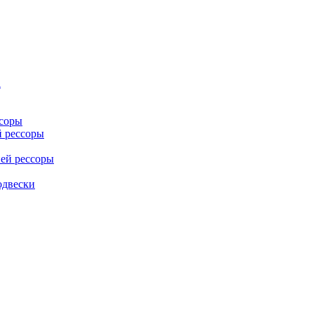
а
ссоры
й рессоры
ей рессоры
одвески