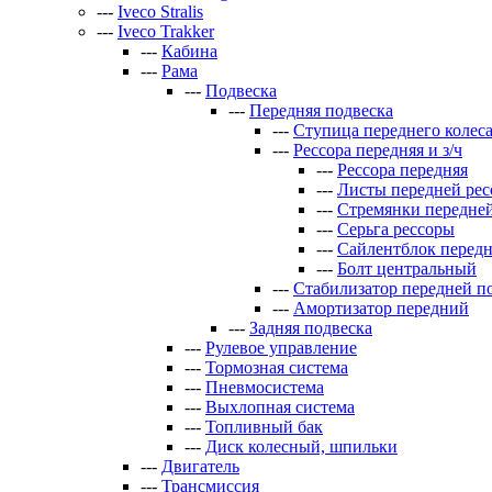
---
Iveco Stralis
---
Iveco Trakker
---
Кабина
---
Рама
---
Подвеска
---
Передняя подвеска
---
Ступица переднего колес
---
Рессора передняя и з/ч
---
Рессора передняя
---
Листы передней ре
---
Стремянки передне
---
Серьга рессоры
---
Сайлентблок передн
---
Болт центральный
---
Стабилизатор передней п
---
Амортизатор передний
---
Задняя подвеска
---
Рулевое управление
---
Тормозная система
---
Пневмосистема
---
Выхлопная система
---
Топливный бак
---
Диск колесный, шпильки
---
Двигатель
---
Трансмиссия