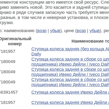
лементов конструкции авто имеется свой ресурс. Сле
димо заменить новой. Это касается и задней ступи
днако в ряде случаев запасную часть требуется мен
разные, в том числе и неверная установка, и плохое
грузки.
о: наименованию (
возр
|
убыв
), цене (
возр
|
убыв
), р
Оригинальный
Наименование т
номер
Ступица колеса задняя (без кольца A
7181957
Daily
Ступица колеса задняя в сборе со шп
7180049
подшипника) Ивеко Дейли / Iveco Dail
Ступица колеса задняя в сборе со шп
7180049
подшипника) Ивеко Дейли / Iveco Dail
Ступица колеса задняя в сборе со шп
7180049
подшипника) Ивеко Дейли / Iveco Dail
46391457
Ступица колеса задняя Ивеко Дейли / 
7181957
Ступица колеса задняя Ивеко Дейли / 