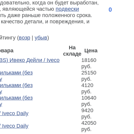
довательно, когда он будет выработан,
цы, являющейся частью
подвески
0
ять даже раньше положенного срока.
 качество детали, и повреждения, и
ейтингу (
возр
|
убыв
)
На
овара
Цена
складе
BS) Ивеко Дейли / Iveco
18160
руб.
ильками (без
25150
y
руб.
ильками (без
4120
y
руб.
ильками (без
10640
y
руб.
9420
Iveco Daily
руб.
42050
Iveco Daily
руб.