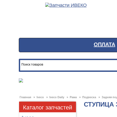
ОПЛАТА
Главная
»
Iveco
»
Iveco Daily
»
Рама
»
Подвеска
»
Задняя по
СТУПИЦА 
Каталог запчастей