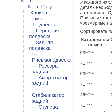
Iveco
У каждого из э
---
Iveco Daily
деталь необхо
---
Кабина
автомобиля. О
Причины этого 
---
Рама
чрезмерные на
---
Подвеска
---
Передняя
Сортировать п
подвеска
Каталожный
---
Задняя
номер
подвеска
93*****
---
Пневмоподвеска
71*****
---
Рессора
задняя
93*****
---
Амортизатор
задний
71*****
---
46*****
Стабилизатор
задний
71*****
---
Ступица