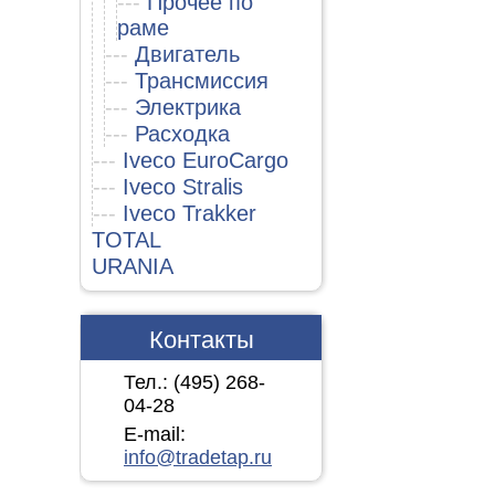
---
Прочее по
раме
---
Двигатель
---
Трансмиссия
---
Электрика
---
Расходка
---
Iveco EuroCargo
---
Iveco Stralis
---
Iveco Trakker
TOTAL
URANIA
Контакты
Тел.: (495)
268-
04-28
E-mail:
info@tradetap.ru