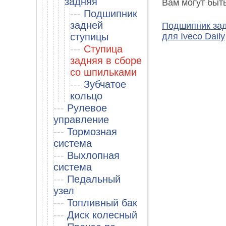
задняя
Вам могут быт
---
Подшипник
задней
Подшипник зад
ступицы
для Iveco Daily
---
Ступица
задняя в сборе
со шпильками
---
Зубчатое
кольцо
---
Рулевое
управление
---
Тормозная
система
---
Выхлопная
система
---
Педальный
узел
---
Топливный бак
---
Диск колесный