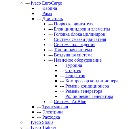
---
Iveco EuroCargo
---
Кабина
---
Рама
---
Двигатель
---
Подвеска двигателя
---
Блок цилиндров и элементы
---
Головка блока цилиндров
---
Система смазки двигателя
---
Система охлаждения
---
Топливная система
---
Воздушная система
---
Нависное оборудование
---
Турбина
---
Стартер
---
Генератор
---
Компрессор кондиционера
---
Ремень кондиционера
---
Ремень генератора
---
Ролик ремня генератора
---
Система AdBlue
---
Трансмиссия
---
Электрика
---
Расходка
---
Iveco Stralis
---
Iveco Trakker