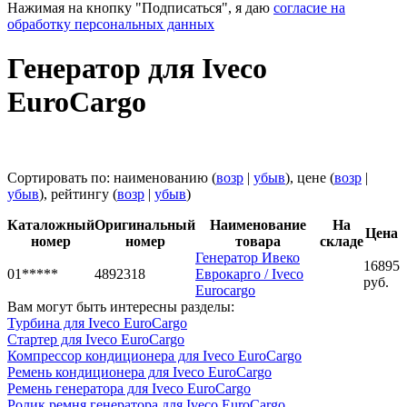
Нажимая на кнопку "Подписаться", я даю
согласие на
обработку персональных данных
Генератор для Iveco
EuroCargo
Сортировать по: наименованию (
возр
|
убыв
), цене (
возр
|
убыв
), рейтингу (
возр
|
убыв
)
Каталожный
Оригинальный
Наименование
На
Цена
номер
номер
товара
складе
Генератор Ивеко
16895
01*****
4892318
Еврокарго / Iveco
руб.
Eurocargo
Вам могут быть интересны разделы:
Турбина для Iveco EuroCargo
Стартер для Iveco EuroCargo
Компрессор кондиционера для Iveco EuroCargo
Ремень кондиционера для Iveco EuroCargo
Ремень генератора для Iveco EuroCargo
Ролик ремня генератора для Iveco EuroCargo