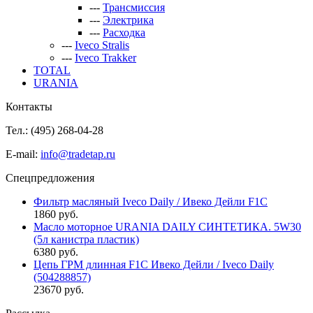
---
Трансмиссия
---
Электрика
---
Расходка
---
Iveco Stralis
---
Iveco Trakker
TOTAL
URANIA
Контакты
Тел.: (495)
268-04-28
E-mail:
info@tradetap.ru
Спецпредложения
Фильтр масляный Iveco Daily / Ивеко Дейли F1C
1860 руб.
Масло моторное URANIA DAILY СИНТЕТИКА. 5W30
(5л канистра пластик)
6380 руб.
Цепь ГРМ длинная F1C Ивеко Дейли / Iveco Daily
(504288857)
23670 руб.