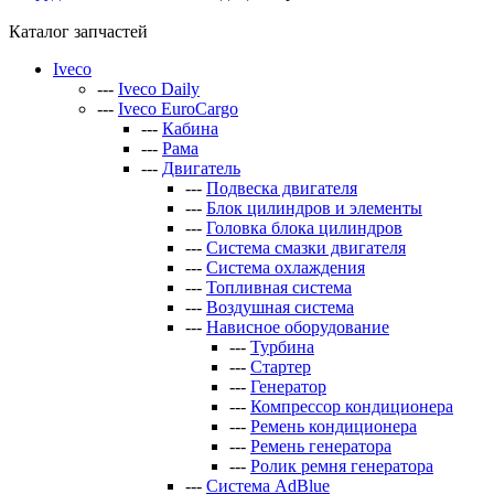
Каталог запчастей
Iveco
---
Iveco Daily
---
Iveco EuroCargo
---
Кабина
---
Рама
---
Двигатель
---
Подвеска двигателя
---
Блок цилиндров и элементы
---
Головка блока цилиндров
---
Система смазки двигателя
---
Система охлаждения
---
Топливная система
---
Воздушная система
---
Нависное оборудование
---
Турбина
---
Стартер
---
Генератор
---
Компрессор кондиционера
---
Ремень кондиционера
---
Ремень генератора
---
Ролик ремня генератора
---
Система AdBlue