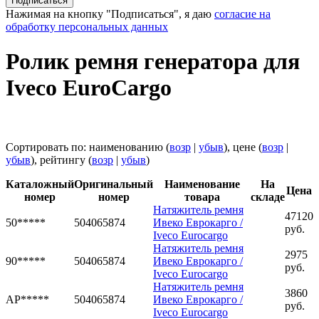
Нажимая на кнопку "Подписаться", я даю
согласие на
обработку персональных данных
Ролик ремня генератора для
Iveco EuroCargo
Сортировать по: наименованию (
возр
|
убыв
), цене (
возр
|
убыв
), рейтингу (
возр
|
убыв
)
Каталожный
Оригинальный
Наименование
На
Цена
номер
номер
товара
складе
Натяжитель ремня
47120
50*****
504065874
Ивеко Еврокарго /
руб.
Iveco Eurocargo
Натяжитель ремня
2975
90*****
504065874
Ивеко Еврокарго /
руб.
Iveco Eurocargo
Натяжитель ремня
3860
AP*****
504065874
Ивеко Еврокарго /
руб.
Iveco Eurocargo