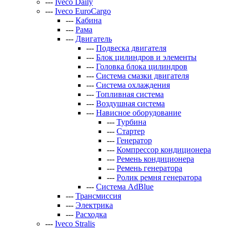
---
Iveco Daily
---
Iveco EuroCargo
---
Кабина
---
Рама
---
Двигатель
---
Подвеска двигателя
---
Блок цилиндров и элементы
---
Головка блока цилиндров
---
Система смазки двигателя
---
Система охлаждения
---
Топливная система
---
Воздушная система
---
Нависное оборудование
---
Турбина
---
Стартер
---
Генератор
---
Компрессор кондиционера
---
Ремень кондиционера
---
Ремень генератора
---
Ролик ремня генератора
---
Система AdBlue
---
Трансмиссия
---
Электрика
---
Расходка
---
Iveco Stralis