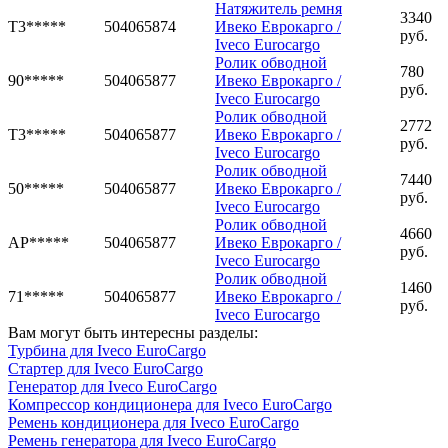
Натяжитель ремня
3340
T3*****
504065874
Ивеко Еврокарго /
руб.
Iveco Eurocargo
Ролик обводной
780
90*****
504065877
Ивеко Еврокарго /
руб.
Iveco Eurocargo
Ролик обводной
2772
T3*****
504065877
Ивеко Еврокарго /
руб.
Iveco Eurocargo
Ролик обводной
7440
50*****
504065877
Ивеко Еврокарго /
руб.
Iveco Eurocargo
Ролик обводной
4660
AP*****
504065877
Ивеко Еврокарго /
руб.
Iveco Eurocargo
Ролик обводной
1460
71*****
504065877
Ивеко Еврокарго /
руб.
Iveco Eurocargo
Вам могут быть интересны разделы:
Турбина для Iveco EuroCargo
Стартер для Iveco EuroCargo
Генератор для Iveco EuroCargo
Компрессор кондиционера для Iveco EuroCargo
Ремень кондиционера для Iveco EuroCargo
Ремень генератора для Iveco EuroCargo