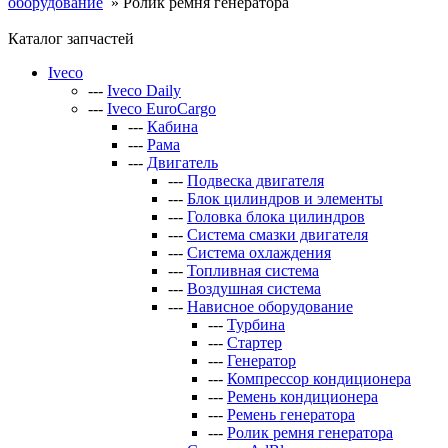
оборудование
»
Ролик ремня генератора
Каталог запчастей
Iveco
---
Iveco Daily
---
Iveco EuroCargo
---
Кабина
---
Рама
---
Двигатель
---
Подвеска двигателя
---
Блок цилиндров и элементы
---
Головка блока цилиндров
---
Система смазки двигателя
---
Система охлаждения
---
Топливная система
---
Воздушная система
---
Нависное оборудование
---
Турбина
---
Стартер
---
Генератор
---
Компрессор кондиционера
---
Ремень кондиционера
---
Ремень генератора
---
Ролик ремня генератора