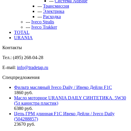
---
Система AdBlue
---
Трансмиссия
---
Электрика
---
Расходка
---
Iveco Stralis
---
Iveco Trakker
TOTAL
URANIA
Контакты
Тел.: (495)
268-04-28
E-mail:
info@tradetap.ru
Спецпредложения
Фильтр масляный Iveco Daily / Ивеко Дейли F1C
1860 руб.
Масло моторное URANIA DAILY СИНТЕТИКА. 5W30
(5л канистра пластик)
6380 руб.
Цепь ГРМ длинная F1C Ивеко Дейли / Iveco Daily
(504288857)
23670 руб.